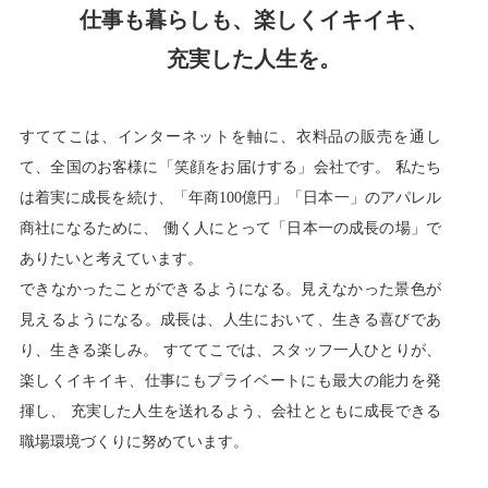
仕事も暮らしも、楽しくイキイキ、
福利厚生
河合 達也
ガイドブックで見るすててこ
新卒採用
教育制度
中本 凛
充実した人生を。
経験者採用（キャリア採用）
菊川 亜由美
パート採用
すててこは、インターネットを軸に、衣料品の販売を通し
周辺施設のご案内
て、全国のお客様に「笑顔をお届けする」会社です。
私たち
President greeting
は着実に成長を続け、「年商100億円」「日本一」のアパレル
社长致辞及介绍
Company Information
商社になるために、
働く人にとって「日本一の成長の場」で
公司概要
Corporate philosophy
ありたいと考えています。
企业理念
History
できなかったことができるようになる。見えなかった景色が
沿革
Retail business
見えるようになる。
成長は、人生において、生きる喜びであ
零售业
Private brand products
り、生きる楽しみ。
すててこでは、スタッフ一人ひとりが、
楽しくイキイキ、仕事にもプライベートにも最大の能力を発
自有品牌产品
Wholesale
揮し、
充実した人生を送れるよう、会社とともに成長できる
批发的
Seeking new supplier
職場環境づくりに努めています。
募集制造公司