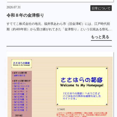
2026.07.31
日常について
令和８年の金津祭り
すててこ株式会社の地元、福井県あわら市（旧金津町）には、江戸時代初
期（約400年前）から受け継がれてきた「金津祭り」という伝統ある祭礼が
あります。 勇壮な山車が、子供踊りや若者の太鼓と共に、町中を練り歩き
もっと見る
ます。 私は子供 […]