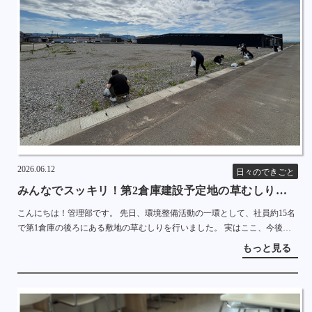
2026.06.12
日々のできごと
みんなでスッキリ！第2倉庫建設予定地の草むしりを行
いました
こんにちは！管理部です。 先日、環境整備活動の一環として、社員約15名
で第1倉庫の後ろにある敷地の草むしりを行いました。 実はここ、今後の
事業拡大に向けて「第2倉庫」の建設が予定されている大切な場所なんで
もっと見る
す。 当日は、ま […]