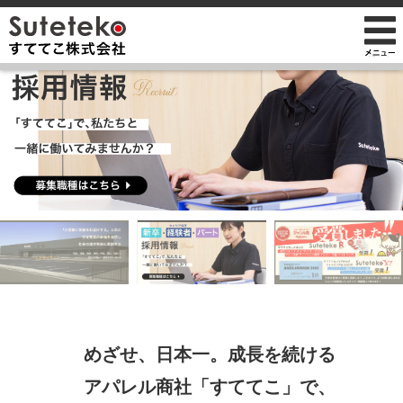
社長プロフィール
会社情報
会社のこれまでとこれから
店舗のご案内
講演の依頼について
経営方針
経営理念と使命
M&Aのご提案について
通販事業
過去の経営方針
組織図
自社PB製造販売事業
取り組み
沿革
お知らせ
地域向け学生服販売
メディア掲載
受賞歴
物流センター建設
AIで見るすててこ
社長ブログ
めざせ、日本一。成長を続ける
会社内の風景
受賞で見るすててこ
アパレル商社「すててこ」で、
斉藤 達也
成長寮（社員寮）
数字で見るすててこ