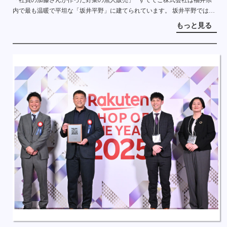
「社員の加藤さんが作った野菜の無人販売」 すててこ株式会社は福井県
内で最も温暖で平坦な「坂井平野」に建てられています。 坂井平野では稲
作が主流ですが、農家の方は二毛作として、大麦や野菜を育てています。
もっと見る
すて […]