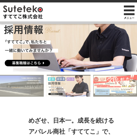
社長プロフィール
会社情報
会社のこれまでとこれから
店舗のご案内
講演の依頼について
経営方針
経営理念と使命
M&Aのご提案について
通販事業
過去の経営方針
組織図
自社PB製造販売事業
取り組み
沿革
お知らせ
地域向け学生服販売
メディア掲載
受賞歴
物流センター建設
AIで見るすててこ
社長ブログ
めざせ、日本一。成長を続ける
会社内の風景
受賞で見るすててこ
アパレル商社「すててこ」で、
斉藤 達也
成長寮（社員寮）
数字で見るすててこ