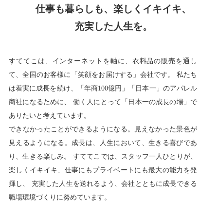
仕事も暮らしも、楽しくイキイキ、
福利厚生
河合 達也
ガイドブックで見るすててこ
新卒採用
教育制度
中本 凛
充実した人生を。
経験者採用（キャリア採用）
菊川 亜由美
パート採用
すててこは、インターネットを軸に、衣料品の販売を通し
周辺施設のご案内
て、全国のお客様に「笑顔をお届けする」会社です。
私たち
President greeting
は着実に成長を続け、「年商100億円」「日本一」のアパレル
社长致辞及介绍
Company Information
商社になるために、
働く人にとって「日本一の成長の場」で
公司概要
Corporate philosophy
ありたいと考えています。
企业理念
History
できなかったことができるようになる。見えなかった景色が
沿革
Retail business
見えるようになる。
成長は、人生において、生きる喜びであ
零售业
Private brand products
り、生きる楽しみ。
すててこでは、スタッフ一人ひとりが、
楽しくイキイキ、仕事にもプライベートにも最大の能力を発
自有品牌产品
Wholesale
揮し、
充実した人生を送れるよう、会社とともに成長できる
批发的
Seeking new supplier
職場環境づくりに努めています。
募集制造公司