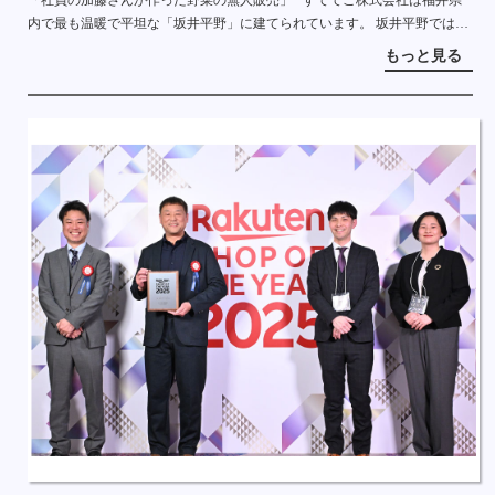
「社員の加藤さんが作った野菜の無人販売」 すててこ株式会社は福井県
内で最も温暖で平坦な「坂井平野」に建てられています。 坂井平野では稲
作が主流ですが、農家の方は二毛作として、大麦や野菜を育てています。
もっと見る
すて […]