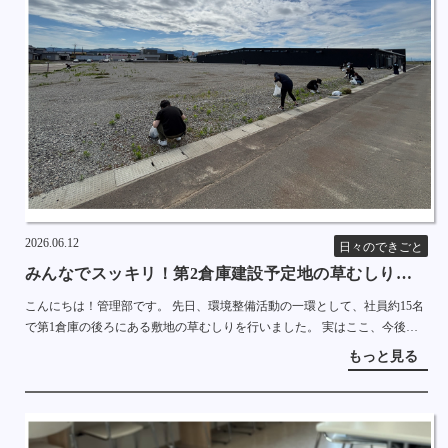
2026.06.12
日々のできごと
みんなでスッキリ！第2倉庫建設予定地の草むしりを行
いました
こんにちは！管理部です。 先日、環境整備活動の一環として、社員約15名
で第1倉庫の後ろにある敷地の草むしりを行いました。 実はここ、今後の
事業拡大に向けて「第2倉庫」の建設が予定されている大切な場所なんで
もっと見る
す。 当日は、ま […]