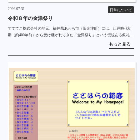
2026.07.31
日常について
令和８年の金津祭り
すててこ株式会社の地元、福井県あわら市（旧金津町）には、江戸時代初
期（約400年前）から受け継がれてきた「金津祭り」という伝統ある祭礼が
あります。 勇壮な山車が、子供踊りや若者の太鼓と共に、町中を練り歩き
もっと見る
ます。 私は子供 […]