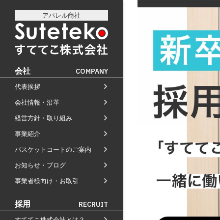
アパレル商社
会社
COMPANY
代表挨拶
社長プロフィール
会社情報・沿革
会社情報
会社のこれまでとこれから
経営方針・取り組み
経営方針
店舗のご案内
講演の依頼について
事業紹介
通販事業
過去の経営方針
経営理念と使命
M&Aのご提案について
バスケットコートのご案内
自社PB製造販売事業
取り組み
組織図
お知らせ・ブログ
お知らせ
地域向け学生服販売
沿革
事業者様向け・お取引
メディア掲載
受賞歴
採用
RECRUIT
物流センター建設
すててこ株式会社とは？
AIで見るすててこ