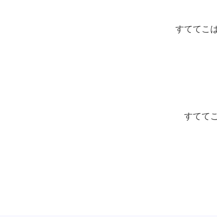
批发的
Seeking new supplier
募集制造公司
すててこ
すてて