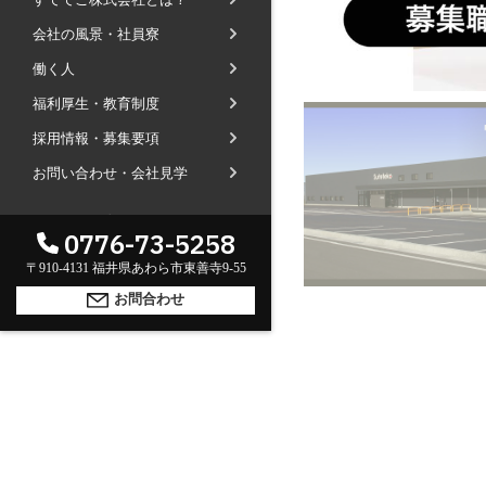
社長ブログ
会社の風景・社員寮
会社内の風景
受賞で見るすててこ
働く人
斉藤 達也
成長寮（社員寮）
数字で見るすててこ
福利厚生・教育制度
福利厚生
河合 達也
ガイドブックで見るすててこ
採用情報・募集要項
新卒採用
教育制度
中本 凛
お問い合わせ・会社見学
経験者採用（キャリア採用）
菊川 亜由美
パート採用
海外のお客様へ
GLOBAL
0776-73-5258
周辺施設のご案内
English
President greeting
〒910-4131 福井県あわら市東善寺9-55
中文
社长致辞及介绍
Company Information
お問合わせ
公司概要
Corporate philosophy
企业理念
History
沿革
Retail business
零售业
Private brand products
自有品牌产品
Wholesale