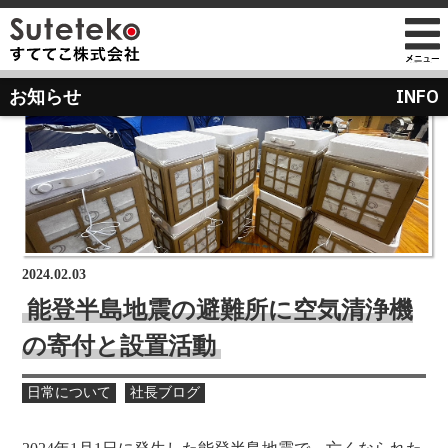
社長プロフィール
INFO
お知らせ
会社情報
会社のこれまでとこれから
店舗のご案内
講演の依頼について
経営方針
経営理念と使命
M&Aのご提案について
通販事業
過去の経営方針
組織図
自社PB製造販売事業
取り組み
沿革
お知らせ
地域向け学生服販売
2024.02.03
メディア掲載
能登半島地震の避難所に空気清浄機
受賞歴
の寄付と設置活動
物流センター建設
AIで見るすててこ
社長ブログ
日常について
社長ブログ
会社内の風景
受賞で見るすててこ
斉藤 達也
成長寮（社員寮）
数字で見るすててこ