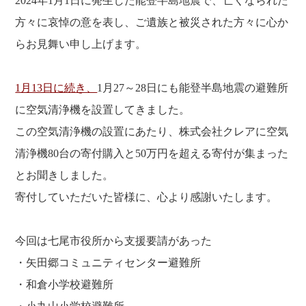
2024年1月1日に発生した能登半島地震で、亡くなられた
福利厚生
河合 達也
ガイドブックで見るすててこ
方々に哀悼の意を表し、ご遺族と被災された方々に心か
新卒採用
教育制度
中本 凛
らお見舞い申し上げます。
経験者採用（キャリア採用）
菊川 亜由美
パート採用
1月13日に続き、
1月27～28日にも能登半島地震の避難所
周辺施設のご案内
President greeting
に空気清浄機を設置してきました。
社长致辞及介绍
Company Information
この空気清浄機の設置にあたり、株式会社クレアに空気
公司概要
Corporate philosophy
清浄機80台の寄付購入と50万円を超える寄付が集まった
企业理念
History
とお聞きしました。
沿革
寄付していただいた皆様に、心より感謝いたします。
Retail business
零售业
Private brand products
今回は七尾市役所から支援要請があった
自有品牌产品
Wholesale
・矢田郷コミュニティセンター避難所
批发的
Seeking new supplier
・和倉小学校避難所
募集制造公司