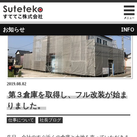
社長プロフィール
INFO
お知らせ
会社情報
会社のこれまでとこれから
店舗のご案内
講演の依頼について
経営方針
経営理念と使命
M&Aのご提案について
通販事業
過去の経営方針
組織図
自社PB製造販売事業
取り組み
沿革
お知らせ
地域向け学生服販売
2019.08.02
メディア掲載
第３倉庫を取得し、フル改装が始ま
受賞歴
りました。
物流センター建設
AIで見るすててこ
社長ブログ
仕事について
社長ブログ
会社内の風景
受賞で見るすててこ
斉藤 達也
成長寮（社員寮）
数字で見るすててこ