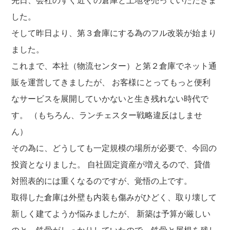
先日、会社のすぐ近くの倉庫と土地を売っていただきま
福利厚生
河合 達也
ガイドブックで見るすててこ
した。
新卒採用
教育制度
中本 凛
そして昨日より、第３倉庫にする為のフル改装が始まり
経験者採用（キャリア採用）
菊川 亜由美
ました。
パート採用
これまで、本社（物流センター）と第２倉庫でネット通
周辺施設のご案内
President greeting
販を運営してきましたが、 お客様にとってもっと便利
社长致辞及介绍
Company Information
なサービスを展開していかないと生き残れない時代で
公司概要
Corporate philosophy
す。 （もちろん、ランチェスター戦略違反はしませ
企业理念
History
ん）
沿革
その為に、どうしても一定規模の場所が必要で、今回の
Retail business
零售业
投資となりました。 自社固定資産が増えるので、貸借
Private brand products
対照表的には重くなるのですが、覚悟の上です。
自有品牌产品
Wholesale
取得した倉庫は外壁も内装も傷みがひどく、取り壊して
批发的
Seeking new supplier
新しく建てようか悩みましたが、 新築は予算が厳しい
募集制造公司