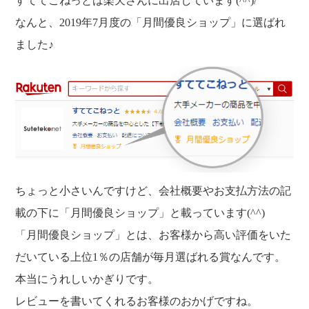
すててこねっとは楽天さんに出店しています(^^)/
福利厚生
河合 達也
ガイドブックで見るすててこ
なんと、2019年7月度の「月間優良ショップ」に選ばれ
新卒採用
教育制度
中本 凛
ました♪
経験者採用（キャリア採用）
菊川 亜由美
パート採用
周辺施設のご案内
President greeting
社长致辞及介绍
Company Information
公司概要
Corporate philosophy
企业理念
History
ちょっと小さいんですけど、会社概要やお支払方法の記
沿革
Retail business
載の下に「月間優良ショップ」と載っています(^^)
零售业
Private brand products
「月間優良ショップ」とは、お客様から高い評価をいた
自有品牌产品
Wholesale
だいている上位1％の店舗が毎月選ばれる賞なんです。
批发的
Seeking new supplier
本当にうれしいかぎりです。
募集制造公司
レビューを書いてくれるお客様のおかげですね。