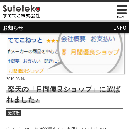
社長プロフィール
INFO
お知らせ
会社情報
会社のこれまでとこれから
店舗のご案内
講演の依頼について
経営方針
経営理念と使命
M&Aのご提案について
通販事業
過去の経営方針
組織図
自社PB製造販売事業
取り組み
沿革
お知らせ
地域向け学生服販売
2019.08.06
メディア掲載
楽天の「月間優良ショップ」に選ば
受賞歴
れました♪
物流センター建設
AIで見るすててこ
社長ブログ
受賞歴
会社内の風景
受賞で見るすててこ
斉藤 達也
成長寮（社員寮）
数字で見るすててこ