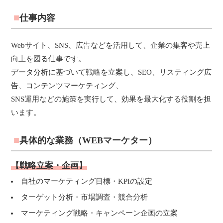
福利厚生
河合 達也
ガイドブックで見るすててこ
仕事内容
新卒採用
教育制度
中本 凛
経験者採用（キャリア採用）
菊川 亜由美
Webサイト、SNS、広告などを活用して、企業の集客や売上
パート採用
向上を図る仕事です。
データ分析に基づいて戦略を立案し、SEO、リスティング広
周辺施設のご案内
President greeting
告、コンテンツマーケティング、
社长致辞及介绍
Company Information
SNS運用などの施策を実行して、効果を最大化する役割を担
公司概要
Corporate philosophy
います。
企业理念
History
具体的な業務（WEBマーケター）
沿革
Retail business
零售业
Private brand products
【戦略立案・企画】
自有品牌产品
Wholesale
自社のマーケティング目標・KPIの設定
批发的
Seeking new supplier
ターゲット分析・市場調査・競合分析
募集制造公司
マーケティング戦略・キャンペーン企画の立案