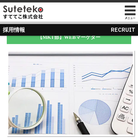
社長プロフィール
RECRUIT
新卒採用
採用情報
会社情報
会社のこれまでとこれから
【MKT部】WEBマーケター
店舗のご案内
講演の依頼について
経営方針
経営理念と使命
M&Aのご提案について
通販事業
過去の経営方針
組織図
自社PB製造販売事業
取り組み
沿革
お知らせ
地域向け学生服販売
メディア掲載
受賞歴
物流センター建設
AIで見るすててこ
社長ブログ
会社内の風景
受賞で見るすててこ
斉藤 達也
成長寮（社員寮）
数字で見るすててこ