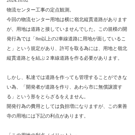
2024.10.02
福利厚生
河合 達也
ガイドブックで見るすててこ
物流センター工事の定点観測。
新卒採用
教育制度
中本 凛
今回の物流センター用地は横に嶺北縦貫道路があります
経験者採用（キャリア採用）
菊川 亜由美
が、用地は道路と接していませんでした。この規模の開
パート採用
発行為では「8m以上の2車線道路に用地が面しているこ
周辺施設のご案内
President greeting
と」という規定があり、許可を取る為には、用地と嶺北
社长致辞及介绍
Company Information
縦貫道路とを結ぶ２車線道路を作る必要があります。
公司概要
Corporate philosophy
企业理念
History
しかし、私達では道路を作っても管理することができな
沿革
い為、「開発者が道路を作り、あわら市に無償譲渡す
Retail business
零售业
る」という形をとらざるをえません。
Private brand products
開発行為の費用としては負担増になりますが、この東善
自有品牌产品
Wholesale
寺の用地には下記の利点があります。
批发的
Seeking new supplier
募集制造公司