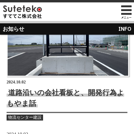
社長プロフィール
INFO
お知らせ
会社情報
会社のこれまでとこれから
店舗のご案内
講演の依頼について
経営方針
経営理念と使命
M&Aのご提案について
通販事業
過去の経営方針
組織図
自社PB製造販売事業
取り組み
沿革
お知らせ
地域向け学生服販売
2024.10.02
メディア掲載
道路沿いの会社看板と、開発行為よ
受賞歴
もやま話
物流センター建設
AIで見るすててこ
社長ブログ
物流センター建設
会社内の風景
受賞で見るすててこ
斉藤 達也
成長寮（社員寮）
数字で見るすててこ