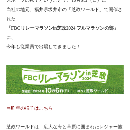
スポーツの秋！ということで、10月6日（日）に
福利厚生
河合 達也
ガイドブックで見るすててこ
当社の地元、福井県坂井市の「芝政ワールド」で開催さ
新卒採用
教育制度
中本 凛
れた
経験者採用（キャリア採用）
菊川 亜由美
「FBCリレーマラソンin芝政2024 フルマラソンの部」
パート採用
に、
周辺施設のご案内
President greeting
今年も従業員で出場してきました！
社长致辞及介绍
Company Information
公司概要
Corporate philosophy
企业理念
History
沿革
Retail business
零售业
Private brand products
自有品牌产品
Wholesale
⇒昨年の様子はこちら
批发的
Seeking new supplier
募集制造公司
芝政ワールドは、広大な海と草原に囲まれたレジャー施