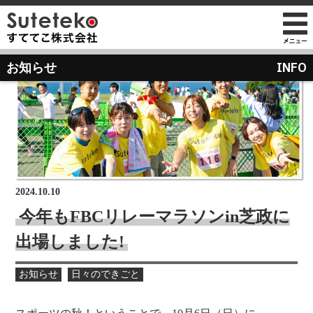
社長プロフィール
INFO
お知らせ
会社情報
会社のこれまでとこれから
店舗のご案内
講演の依頼について
経営方針
経営理念と使命
M&Aのご提案について
通販事業
過去の経営方針
組織図
自社PB製造販売事業
取り組み
沿革
お知らせ
地域向け学生服販売
2024.10.10
メディア掲載
今年もFBCリレーマラソンin芝政に
受賞歴
出場しました!
物流センター建設
AIで見るすててこ
社長ブログ
お知らせ
日々のできごと
会社内の風景
受賞で見るすててこ
斉藤 達也
成長寮（社員寮）
数字で見るすててこ