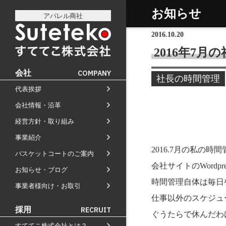
お知らせ
アパレル商社
2016.10.20
2016年7月
会社
COMPANY
社長の時間管理
代表挨拶
社長プロフィール
会社情報・沿革
会社情報
会社のこれまでとこれから
経営方針・取り組み
経営方針
店舗のご案内
講演の依頼について
事業紹介
通販事業
過去の経営方針
経営理念と使命
M&Aのご提案について
2016.7月の私の時
バスケットコートのご案内
自社PB製造販売事業
取り組み
組織図
会社サイトのWord
お知らせ・ブログ
お知らせ
地域向け学生服販売
沿革
時間管理自体は毎日
事業者様向け・お取引
メディア掲載
仕事以外のスケジュ
受賞歴
採用
RECRUIT
ぐうたらで休んだわ
物流センター建設
すててこ株式会社とは？
AIで見るすててこ