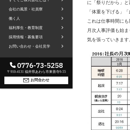
に「祭りだから」と
社長ブログ
会社の風景・社員寮
会社内の風景
受賞で見るすててこ
「体重を下げる」「
働く人
斉藤 達也
成長寮（社員寮）
数字で見るすててこ
これは仕事時間にも
福利厚生・教育制度
福利厚生
河合 達也
ガイドブックで見るすててこ
月次人事評価も始ま
採用情報・募集要項
新卒採用
教育制度
中本 凛
気を張っていきます
お問い合わせ・会社見学
経験者採用（キャリア採用）
菊川 亜由美
パート採用
海外のお客様へ
GLOBAL
0776-73-5258
周辺施設のご案内
English
President greeting
〒910-4131 福井県あわら市東善寺9-55
中文
社长致辞及介绍
Company Information
お問合わせ
公司概要
Corporate philosophy
企业理念
History
沿革
Retail business
零售业
Private brand products
自有品牌产品
Wholesale