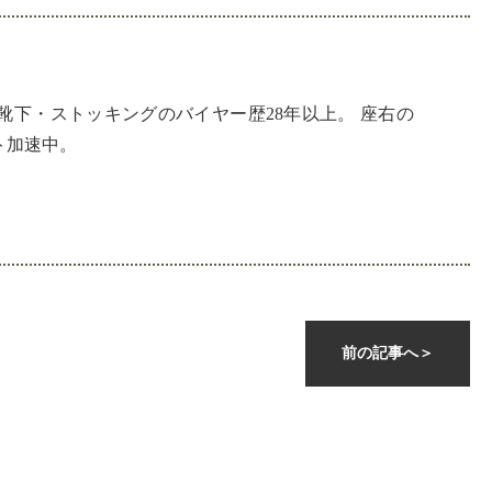
下・ストッキングのバイヤー歴28年以上。 座右の
ト加速中。
前の記事へ
＞