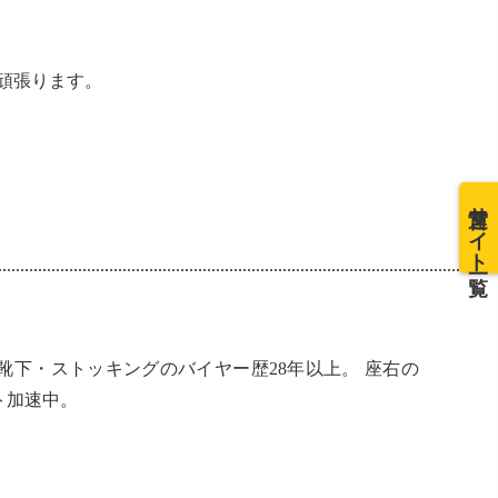
頑張ります。
運営サイト一覧
ストをコピペしてください！
下・ストッキングのバイヤー歴28年以上。 座右の
ト加速中。