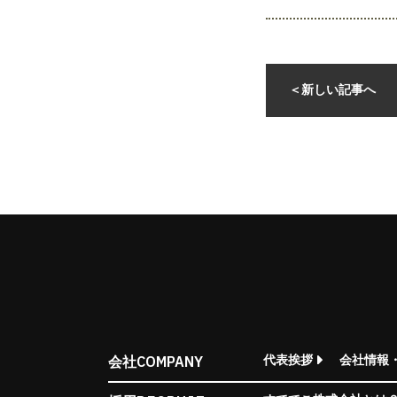
批发的
Seeking new supplier
募集制造公司
＜
新しい記事へ
COMPANY
代表挨拶
会社情報
会社