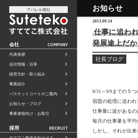
お知らせ
アパレル商社
2013.09.14
仕事に追わ
発展途上だか
会社
COMPANY
代表挨拶
社長プロフィール
社長ブログ
会社情報・沿革
会社情報
会社のこれまでとこれから
経営方針・取り組み
経営方針
店舗のご案内
講演の依頼について
事業紹介
通販事業
過去の経営方針
経営理念と使命
M&Aのご提案について
8/31～9/9まで
バスケットコートのご案内
自社PB製造販売事業
取り組み
組織図
宿題の処理に追われ
お知らせ・ブログ
お知らせ
地域向け学生服販売
沿革
仕事量に波があるの
事業者様向け・お取引
メディア掲載
毎月の仕事量を平均
受賞歴
採用
RECRUIT
しかし、それが出来
物流センター建設
すててこ株式会社とは？
AIで見るすててこ