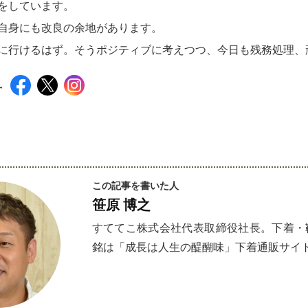
をしています。
自身にも改良の余地があります。
に行けるはず。そうポジティブに考えつつ、今日も残務処理、
→
インスタグラムでシェアするには下記の画像＆テキ
この記事を書いた人
笹原 博之
すててこ株式会社代表取締役社長。下着・靴
銘は「成長は人生の醍醐味」下着通販サイ