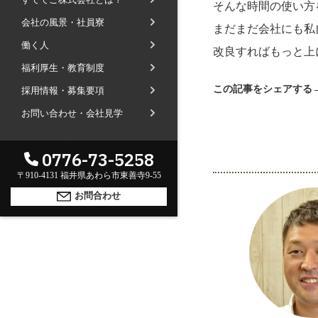
そんな時間の使い方
社長ブログ
会社の風景・社員寮
会社内の風景
受賞で見るすててこ
まだまだ会社にも私
働く人
斉藤 達也
成長寮（社員寮）
数字で見るすててこ
改良すればもっと上
福利厚生・教育制度
福利厚生
河合 達也
ガイドブックで見るすててこ
この記事をシェアする
採用情報・募集要項
新卒採用
教育制度
中本 凛
お問い合わせ・会社見学
経験者採用（キャリア採用）
菊川 亜由美
パート採用
海外のお客様へ
GLOBAL
0776-73-5258
周辺施設のご案内
English
President greeting
〒910-4131 福井県あわら市東善寺9-55
中文
社长致辞及介绍
Company Information
お問合わせ
公司概要
Corporate philosophy
企业理念
History
沿革
Retail business
零售业
Private brand products
自有品牌产品
Wholesale