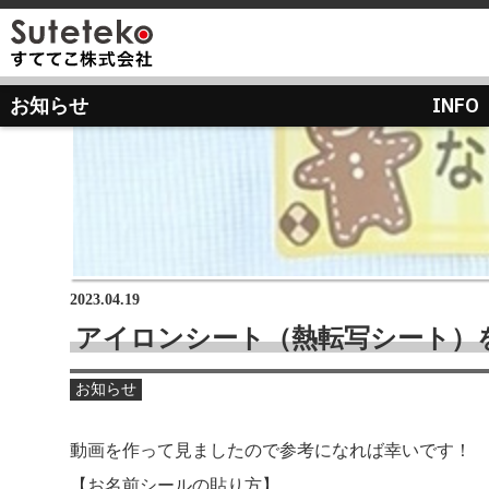
社長プロフィール
INFO
お知らせ
会社情報
会社のこれまでとこれから
店舗のご案内
講演の依頼について
経営方針
経営理念と使命
M&Aのご提案について
通販事業
過去の経営方針
組織図
自社PB製造販売事業
取り組み
沿革
お知らせ
地域向け学生服販売
2023.04.19
メディア掲載
アイロンシート（熱転写シート）
受賞歴
物流センター建設
お知らせ
AIで見るすててこ
社長ブログ
会社内の風景
受賞で見るすててこ
動画を作って見ましたので参考になれば幸いです！
斉藤 達也
成長寮（社員寮）
数字で見るすててこ
【お名前シールの貼り方】