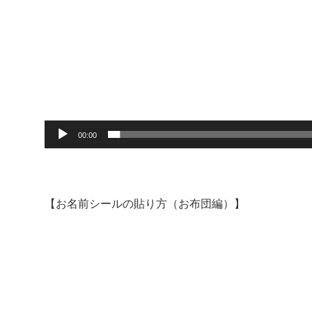
00:00
【お名前シールの貼り方（お布団編）】
動
画
プ
レ