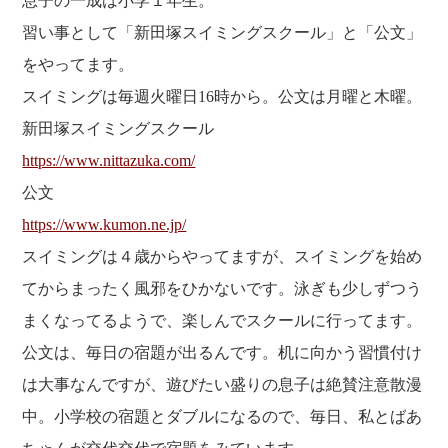
息子の一成は小学１年生。
福利厚生
河合 達也
ガイドブックで見るすててこ
習い事として「新田塚スイミングスクール」と「公文」
新卒採用
教育制度
中本 凛
をやってます。
経験者採用（キャリア採用）
菊川 亜由美
スイミングは毎週火曜日16時から。公文は月曜と木曜。
パート採用
新田塚スイミングスクール
周辺施設のご案内
President greeting
https://www.nittazuka.com/
社长致辞及介绍
Company Information
公文
公司概要
Corporate philosophy
https://www.kumon.ne.jp/
企业理念
History
スイミングは４歳からやってますが、スイミングを始め
沿革
てからまったく風邪をひかないです。泳ぎも少しずつう
Retail business
零售业
まくなってるようで、楽しんでスクールに行ってます。
Private brand products
公文は、毎日の宿題が出るんです。机に向かう習慣付け
自有品牌产品
Wholesale
は大事なんですが、遊びたい盛りの息子は絶賛注意散漫
批发的
Seeking new supplier
中。小学校の宿題とダブルになるので、毎日、私とばあ
募集制造公司