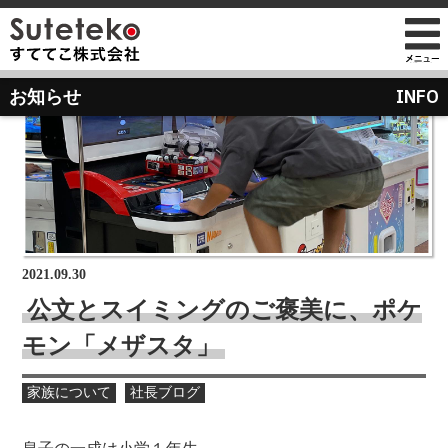
社長プロフィール
INFO
お知らせ
会社情報
会社のこれまでとこれから
店舗のご案内
講演の依頼について
経営方針
経営理念と使命
M&Aのご提案について
通販事業
過去の経営方針
組織図
自社PB製造販売事業
取り組み
沿革
お知らせ
地域向け学生服販売
2021.09.30
メディア掲載
公文とスイミングのご褒美に、ポケ
受賞歴
モン「メザスタ」
物流センター建設
AIで見るすててこ
社長ブログ
家族について
社長ブログ
会社内の風景
受賞で見るすててこ
斉藤 達也
成長寮（社員寮）
数字で見るすててこ