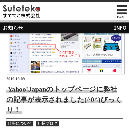
社長プロフィール
INFO
お知らせ
会社情報
会社のこれまでとこれから
店舗のご案内
講演の依頼について
経営方針
経営理念と使命
M&Aのご提案について
通販事業
過去の経営方針
組織図
自社PB製造販売事業
取り組み
沿革
お知らせ
地域向け学生服販売
2019.10.09
メディア掲載
Yahoo!Japanのトップページに弊社
受賞歴
の記事が表示されました(^0^)びっく
物流センター建設
AIで見るすててこ
り！
社長ブログ
会社内の風景
受賞で見るすててこ
仕事について
社長ブログ
斉藤 達也
成長寮（社員寮）
数字で見るすててこ