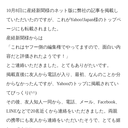
福利厚生
河合 達也
ガイドブックで見るすててこ
10月8日に産経新聞様のネット版に弊社の記事を掲載し
新卒採用
教育制度
中本 凛
ていただいたのですが、これがYahoo!Japan様のトップペ
経験者採用（キャリア採用）
菊川 亜由美
ージにも転載されました。
パート採用
産経新聞様からは
周辺施設のご案内
President greeting
「これはヤフー側の編集権でやってますので、面白い内
社长致辞及介绍
Company Information
容だと評価されたようです！」
公司概要
Corporate philosophy
とご連絡いただきました。とてもありがたいです。
企业理念
History
掲載直後に友人から電話が入り、最初、なんのことか分
沿革
Retail business
からなかったんですが、Yahooのトップに掲載されてい
零售业
Private brand products
てびっくり(^^)
自有品牌产品
Wholesale
その後、友人知人一同から、電話、メール、Facebook、
批发的
Seeking new supplier
LINEなどで20名近くから連絡をいただきました。両親
募集制造公司
の携帯にも友人から連絡をいただいたそうで、とても嬉