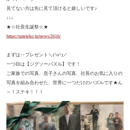
福利厚生
河合 達也
ガイドブックで見るすててこ
見てない方は先に見て頂けると嬉しいです♪
新卒採用
教育制度
中本 凛
↓↓↓
経験者採用（キャリア採用）
菊川 亜由美
★☆社長生誕祭☆★
パート採用
https://suteteko.jp/news/2616/
周辺施設のご案内
President greeting
社长致辞及介绍
まずは‥プレゼント＼(^o^)／
Company Information
一つ目は【ジグソーパズル】です！
公司概要
Corporate philosophy
ご家族での写真、息子さんの写真、社長のお気に入りの
企业理念
History
写真を組み合わせた、世界に一つだけのパズルです★ん
沿革
Retail business
～！ステキ！！！
零售业
Private brand products
自有品牌产品
Wholesale
批发的
Seeking new supplier
募集制造公司