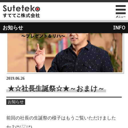
社長プロフィール
INFO
お知らせ
会社情報
会社のこれまでとこれから
店舗のご案内
講演の依頼について
経営方針
経営理念と使命
M&Aのご提案について
通販事業
過去の経営方針
組織図
自社PB製造販売事業
取り組み
沿革
お知らせ
地域向け学生服販売
2019.06.26
メディア掲載
★☆社長生誕祭☆★～おまけ～
受賞歴
物流センター建設
お知らせ
AIで見るすててこ
社長ブログ
会社内の風景
受賞で見るすててこ
前回の社長の生誕祭の様子はもうご覧いただけました
斉藤 達也
成長寮（社員寮）
数字で見るすててこ
か？(*^▽^*)