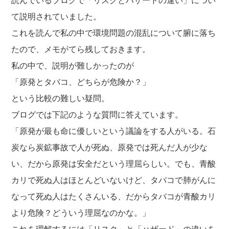
読んでいるブログで「リスクとハザードの違い」につい
福利厚生
河合 達也
ガイドブックで見るすててこ
て説明されていました。
新卒採用
教育制度
中本 凛
これを読んで私の中で環境問題の混乱について腑に落ち
経験者採用（キャリア採用）
菊川 亜由美
たので、メモがてら残しておきます。
パート採用
私の中で、説明が難しかったのが
周辺施設のご案内
President greeting
「原発とタバコ、どちらが危険か？」
社长致辞及介绍
Company Information
という比較の難しい疑問。
公司概要
Corporate philosophy
ブログでは下記のような質問に答えています。
企业理念
History
「原発が最も命に優しいという議論をする人がいる。石
沿革
炭なら炭鉱事故で人が死ぬ、原発では死んだ人が少な
Retail business
零售业
い、だから原発は安全だという理屈らしい。でも、青酸
Private brand products
カリで死ぬ人はほとんどいないけど、タバコで肺がんに
自有品牌产品
Wholesale
なって死ぬ人はたくさんいる、だからタバコが青酸カリ
批发的
Seeking new supplier
より危険？どういう理屈なのかな。」
募集制造公司