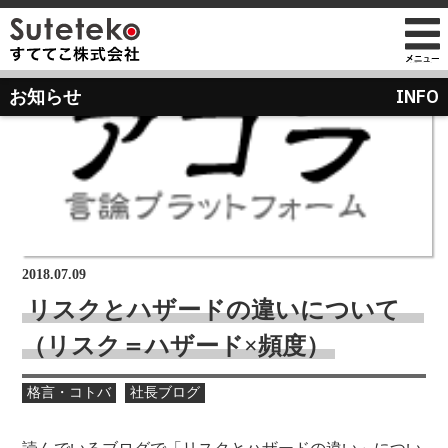
社長プロフィール
INFO
お知らせ
会社情報
会社のこれまでとこれから
店舗のご案内
講演の依頼について
経営方針
経営理念と使命
M&Aのご提案について
通販事業
過去の経営方針
組織図
自社PB製造販売事業
取り組み
沿革
お知らせ
地域向け学生服販売
2018.07.09
メディア掲載
リスクとハザードの違いについて
受賞歴
（リスク＝ハザード×頻度）
物流センター建設
AIで見るすててこ
社長ブログ
格言・コトバ
社長ブログ
会社内の風景
受賞で見るすててこ
斉藤 達也
成長寮（社員寮）
数字で見るすててこ