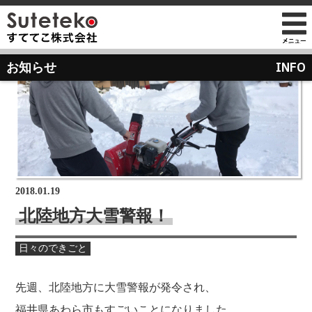
社長プロフィール
INFO
お知らせ
会社情報
会社のこれまでとこれから
店舗のご案内
講演の依頼について
経営方針
経営理念と使命
M&Aのご提案について
通販事業
過去の経営方針
組織図
自社PB製造販売事業
取り組み
沿革
お知らせ
地域向け学生服販売
2018.01.19
メディア掲載
北陸地方大雪警報！
受賞歴
物流センター建設
日々のできごと
AIで見るすててこ
社長ブログ
会社内の風景
受賞で見るすててこ
先週、北陸地方に大雪警報が発令され、
斉藤 達也
成長寮（社員寮）
数字で見るすててこ
福井県あわら市もすごいことになりました…