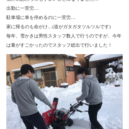
福利厚生
河合 達也
ガイドブックで見るすててこ
出勤に一苦労…
新卒採用
教育制度
中本 凛
駐車場に車を停めるのに一苦労…
経験者採用（キャリア採用）
菊川 亜由美
家に帰るのも命がけ…(道がガタガタツルツルです)
パート採用
毎年、雪かきは男性スタッフ数人で行うのですが、今年
周辺施設のご案内
は量がすごかったのでスタッフ総出で行いました！
President greeting
社长致辞及介绍
Company Information
公司概要
Corporate philosophy
企业理念
History
沿革
Retail business
零售业
Private brand products
自有品牌产品
Wholesale
批发的
Seeking new supplier
募集制造公司