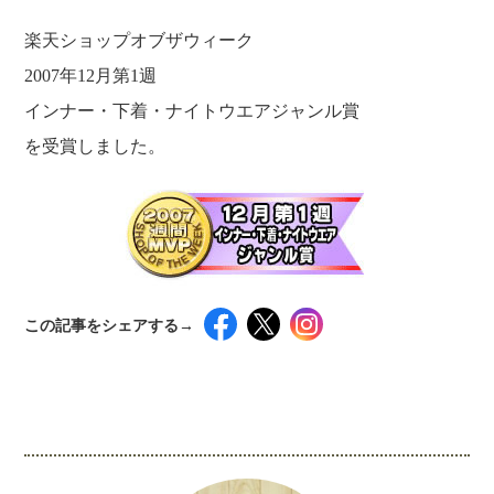
福利厚生
河合 達也
ガイドブックで見るすててこ
楽天ショップオブザウィーク
新卒採用
教育制度
中本 凛
2007年12月第1週
経験者採用（キャリア採用）
菊川 亜由美
インナー・下着・ナイトウエアジャンル賞
パート採用
を受賞しました。
周辺施設のご案内
President greeting
社长致辞及介绍
Company Information
公司概要
Corporate philosophy
企业理念
History
沿革
Retail business
この記事をシェアする→
零售业
Private brand products
自有品牌产品
Wholesale
インスタグラムでシェアするには下記の画像＆テ
批发的
Seeking new supplier
キストをコピペしてください！
募集制造公司