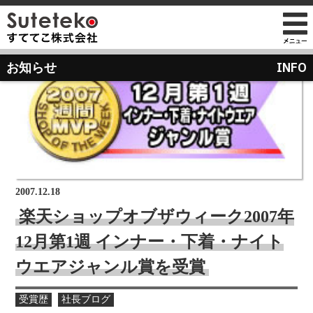
社長プロフィール
INFO
お知らせ
会社情報
会社のこれまでとこれから
店舗のご案内
講演の依頼について
経営方針
経営理念と使命
M&Aのご提案について
通販事業
過去の経営方針
組織図
自社PB製造販売事業
取り組み
沿革
お知らせ
地域向け学生服販売
2007.12.18
メディア掲載
楽天ショップオブザウィーク2007年
受賞歴
12月第1週 インナー・下着・ナイト
物流センター建設
AIで見るすててこ
ウエアジャンル賞を受賞
社長ブログ
会社内の風景
受賞で見るすててこ
受賞歴
社長ブログ
斉藤 達也
成長寮（社員寮）
数字で見るすててこ