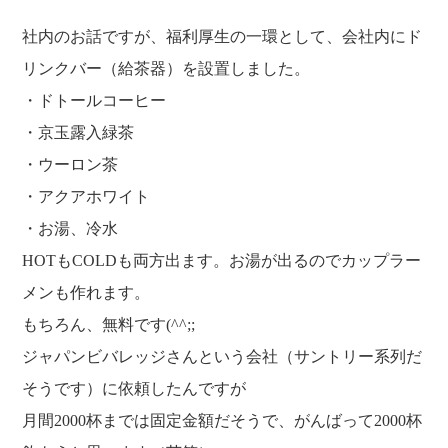
福利厚生
河合 達也
ガイドブックで見るすててこ
社内のお話ですが、福利厚生の一環として、会社内にド
新卒採用
教育制度
中本 凛
リンクバー（給茶器）を設置しました。
経験者採用（キャリア採用）
菊川 亜由美
・ドトールコーヒー
パート採用
・京玉露入緑茶
周辺施設のご案内
President greeting
・ウーロン茶
社长致辞及介绍
Company Information
・アクアホワイト
公司概要
Corporate philosophy
・お湯、冷水
企业理念
History
HOTもCOLDも両方出ます。お湯が出るのでカップラー
沿革
Retail business
メンも作れます。
零售业
Private brand products
もちろん、無料です(^^;;
自有品牌产品
Wholesale
ジャパンビバレッジさんという会社（サントリー系列だ
批发的
Seeking new supplier
そうです）に依頼したんですが
募集制造公司
月間2000杯までは固定金額だそうで、がんばって2000杯