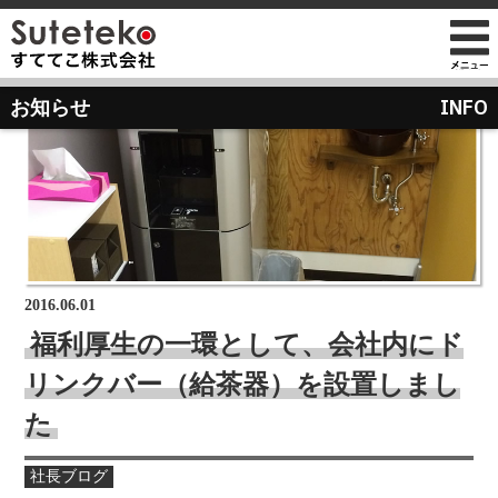
社長プロフィール
INFO
お知らせ
会社情報
会社のこれまでとこれから
店舗のご案内
講演の依頼について
経営方針
経営理念と使命
M&Aのご提案について
通販事業
過去の経営方針
組織図
自社PB製造販売事業
取り組み
沿革
お知らせ
地域向け学生服販売
2016.06.01
メディア掲載
福利厚生の一環として、会社内にド
受賞歴
リンクバー（給茶器）を設置しまし
物流センター建設
AIで見るすててこ
た
社長ブログ
会社内の風景
受賞で見るすててこ
社長ブログ
斉藤 達也
成長寮（社員寮）
数字で見るすててこ