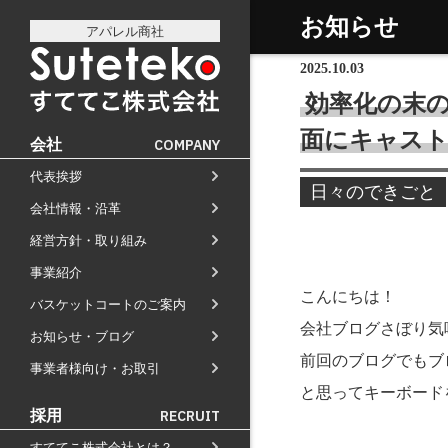
お知らせ
アパレル商社
2025.10.03
効率化の末
面にキャス
会社
COMPANY
代表挨拶
社長プロフィール
日々のできごと
会社情報・沿革
会社情報
会社のこれまでとこれから
経営方針・取り組み
経営方針
店舗のご案内
講演の依頼について
事業紹介
通販事業
過去の経営方針
経営理念と使命
M&Aのご提案について
こんにちは！
バスケットコートのご案内
自社PB製造販売事業
取り組み
組織図
会社ブログさぼり気
お知らせ・ブログ
お知らせ
地域向け学生服販売
沿革
前回のブログでもブ
事業者様向け・お取引
メディア掲載
と思ってキーボード
受賞歴
採用
RECRUIT
物流センター建設
すててこ株式会社とは？
AIで見るすててこ