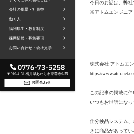
今日のお話は、弊社
社長ブログ
会社の風景・社員寮
会社内の風景
受賞で見るすててこ
※アトムエンジニア
働く人
斉藤 達也
成長寮（社員寮）
数字で見るすててこ
福利厚生・教育制度
福利厚生
河合 達也
ガイドブックで見るすててこ
採用情報・募集要項
新卒採用
教育制度
中本 凛
お問い合わせ・会社見学
経験者採用（キャリア採用）
菊川 亜由美
パート採用
海外のお客様へ
GLOBAL
株式会社 アトムエン
0776-73-5258
周辺施設のご案内
English
President greeting
https://www.atm-net.co.
〒910-4131 福井県あわら市東善寺9-55
中文
社长致辞及介绍
Company Information
お問合わせ
公司概要
Corporate philosophy
この記事の掲載に伴
企业理念
History
いつもお世話になっ
沿革
Retail business
零售业
Private brand products
仕分検品システム、
自有品牌产品
Wholesale
きに商品があってい