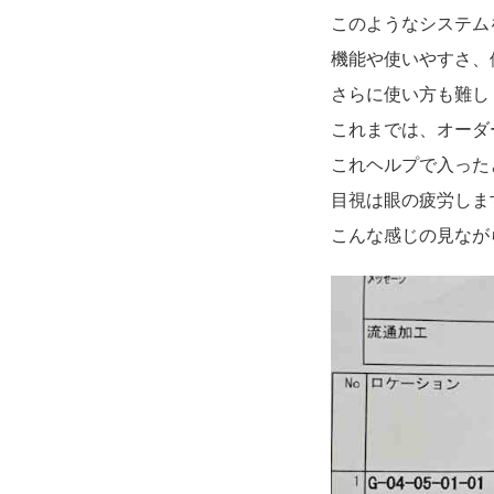
批发的
Seeking new supplier
このようなシステムをDAS
募集制造公司
機能や使いやすさ、
さらに使い方も難し
これまでは、オーダ
これヘルプで入ったと
目視は眼の疲労します
こんな感じの見なが