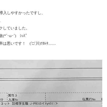
で導入しやすかったですし、
。
クしていました。
ω･´)ゞｼｭﾋﾟ
いです！ (´□`川)ﾂｶﾚﾀ……