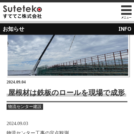
社長プロフィール
INFO
お知らせ
会社情報
会社のこれまでとこれから
店舗のご案内
講演の依頼について
経営方針
経営理念と使命
M&Aのご提案について
通販事業
過去の経営方針
組織図
自社PB製造販売事業
取り組み
沿革
お知らせ
地域向け学生服販売
2024.09.04
メディア掲載
屋根材は鉄板のロールを現場で成形
受賞歴
物流センター建設
物流センター建設
AIで見るすててこ
社長ブログ
会社内の風景
受賞で見るすててこ
2024.09.03
斉藤 達也
成長寮（社員寮）
数字で見るすててこ
物流センター工事の定点観測。