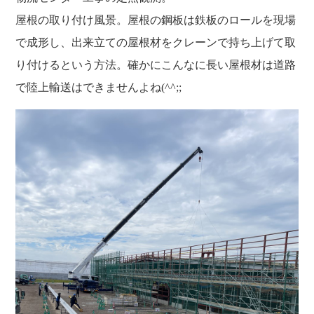
福利厚生
河合 達也
ガイドブックで見るすててこ
屋根の取り付け風景。屋根の鋼板は鉄板のロールを現場
新卒採用
教育制度
中本 凛
で成形し、出来立ての屋根材をクレーンで持ち上げて取
経験者採用（キャリア採用）
菊川 亜由美
り付けるという方法。確かにこんなに長い屋根材は道路
パート採用
で陸上輸送はできませんよね(^^;;
周辺施設のご案内
President greeting
社长致辞及介绍
Company Information
公司概要
Corporate philosophy
企业理念
History
沿革
Retail business
零售业
Private brand products
自有品牌产品
Wholesale
批发的
Seeking new supplier
募集制造公司