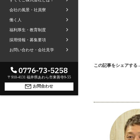
社長ブログ
会社の風景・社員寮
会社内の風景
受賞で見るすててこ
働く人
斉藤 達也
成長寮（社員寮）
数字で見るすててこ
福利厚生・教育制度
福利厚生
河合 達也
ガイドブックで見るすててこ
採用情報・募集要項
新卒採用
教育制度
中本 凛
お問い合わせ・会社見学
経験者採用（キャリア採用）
菊川 亜由美
パート採用
海外のお客様へ
GLOBAL
この記事をシェアする
0776-73-5258
周辺施設のご案内
English
President greeting
〒910-4131 福井県あわら市東善寺9-55
中文
社长致辞及介绍
Company Information
お問合わせ
公司概要
Corporate philosophy
企业理念
History
沿革
Retail business
零售业
Private brand products
自有品牌产品
Wholesale