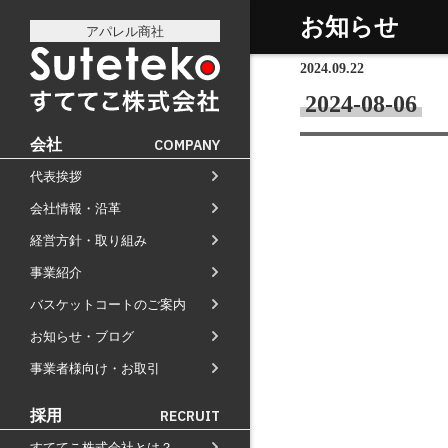
お知らせ
アパレル商社
2024.09.22
2024-08-06
会社
COMPANY
代表挨拶
社長プロフィール
会社情報・沿革
会社情報
会社のこれまでとこれから
経営方針・取り組み
経営方針
店舗のご案内
講演の依頼について
事業紹介
通販事業
過去の経営方針
経営理念と使命
M&Aのご提案について
バスケットコートのご案内
自社PB製造販売事業
取り組み
組織図
お知らせ・ブログ
お知らせ
地域向け学生服販売
沿革
事業者様向け・お取引
メディア掲載
受賞歴
採用
RECRUIT
物流センター建設
すててこ株式会社とは？
AIで見るすててこ