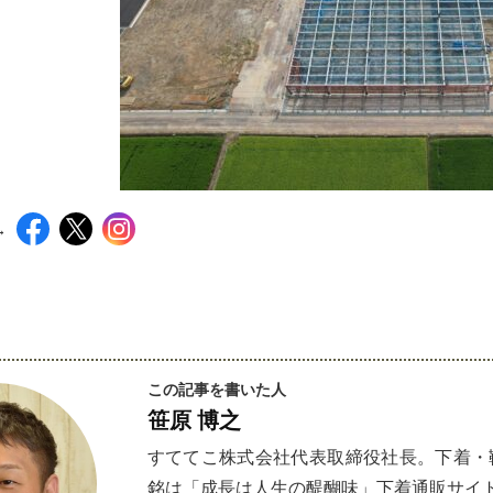
→
インスタグラムでシェアするには下記の画像＆テキ
この記事を書いた人
笹原 博之
すててこ株式会社代表取締役社長。下着・靴
銘は「成長は人生の醍醐味」下着通販サイ