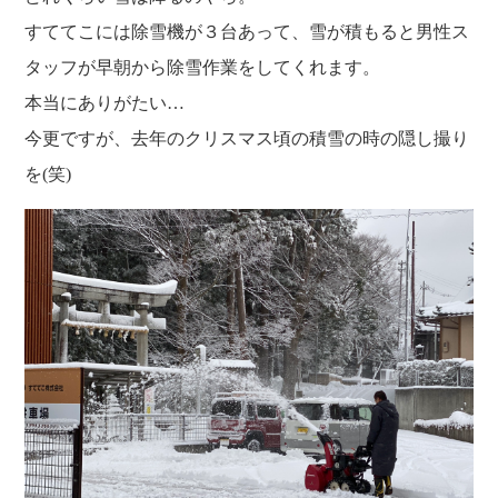
福利厚生
河合 達也
ガイドブックで見るすててこ
すててこには除雪機が３台あって、雪が積もると男性ス
新卒採用
教育制度
中本 凛
タッフが早朝から除雪作業をしてくれます。
経験者採用（キャリア採用）
菊川 亜由美
本当にありがたい…
パート採用
今更ですが、去年のクリスマス頃の積雪の時の隠し撮り
周辺施設のご案内
を(笑)
President greeting
社长致辞及介绍
Company Information
公司概要
Corporate philosophy
企业理念
History
沿革
Retail business
零售业
Private brand products
自有品牌产品
Wholesale
批发的
Seeking new supplier
募集制造公司