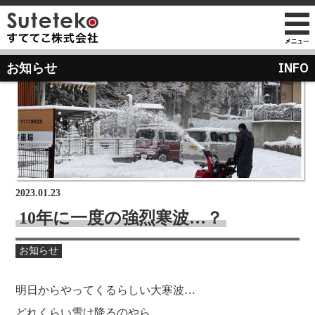
社長プロフィール
INFO
お知らせ
会社情報
会社のこれまでとこれから
店舗のご案内
講演の依頼について
経営方針
経営理念と使命
M&Aのご提案について
通販事業
過去の経営方針
組織図
自社PB製造販売事業
取り組み
沿革
お知らせ
地域向け学生服販売
2023.01.23
メディア掲載
10年に一度の強烈寒波…？
受賞歴
物流センター建設
お知らせ
AIで見るすててこ
社長ブログ
会社内の風景
受賞で見るすててこ
明日からやってくるらしい大寒波…
斉藤 達也
成長寮（社員寮）
数字で見るすててこ
どれくらい雪は降るのやら。