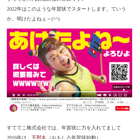
福利厚生
河合 達也
ガイドブックで見るすててこ
2022年はこのような年賀状でスタートします。ていう
新卒採用
教育制度
中本 凛
か、明けたよねぇ～(^^)
経験者採用（キャリア採用）
菊川 亜由美
パート採用
周辺施設のご案内
President greeting
社长致辞及介绍
Company Information
公司概要
Corporate philosophy
企业理念
History
沿革
Retail business
零售业
Private brand products
自有品牌产品
Wholesale
批发的
Seeking new supplier
すててこ株式会社では、年賀状に力を入れてまして
募集制造公司
2016年は、
五郎丸
（おもしろ年賀状始動）