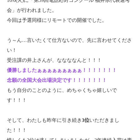
10/6(火)に「第59回電話応対コンクール 福井県代表選考
福利厚生
河合 達也
ガイドブックで見るすててこ
会」が行われました。
新卒採用
教育制度
中本 凛
今回は予選同様にリモートでの開催でした。
経験者採用（キャリア採用）
菊川 亜由美
パート採用
う～ん…言いたくて仕方ないので、先に言わせてくださ
周辺施設のご案内
President greeting
い！
社长致辞及介绍
Company Information
受注課の井上さんが、ななななんと！！！
公司概要
Corporate philosophy
優勝しましたぁぁぁぁぁぁぁぁぁ！！！！！！！
企业理念
History
念願の全国大会出場決定です！！！！！！！
沿革
もう自分のことのように、めちゃくちゃ嬉しいで
Retail business
零售业
す！！！
Private brand products
自有品牌产品
Wholesale
そして、わたしも昨年に引き続き
3位
いただきまし
批发的
Seeking new supplier
た！！！
募集制造公司