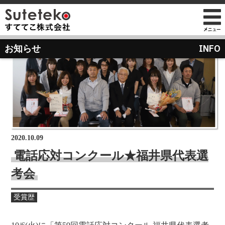
社長プロフィール
INFO
お知らせ
会社情報
会社のこれまでとこれから
店舗のご案内
講演の依頼について
経営方針
経営理念と使命
M&Aのご提案について
通販事業
過去の経営方針
組織図
自社PB製造販売事業
取り組み
沿革
お知らせ
地域向け学生服販売
2020.10.09
メディア掲載
電話応対コンクール★福井県代表選
受賞歴
考会
物流センター建設
AIで見るすててこ
社長ブログ
受賞歴
会社内の風景
受賞で見るすててこ
斉藤 達也
成長寮（社員寮）
数字で見るすててこ