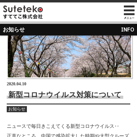
社長プロフィール
INFO
お知らせ
会社情報
会社のこれまでとこれから
店舗のご案内
講演の依頼について
経営方針
経営理念と使命
M&Aのご提案について
通販事業
過去の経営方針
組織図
自社PB製造販売事業
取り組み
沿革
お知らせ
地域向け学生服販売
2020.04.10
メディア掲載
新型コロナウイルス対策について
受賞歴
物流センター建設
お知らせ
AIで見るすててこ
社長ブログ
会社内の風景
受賞で見るすててこ
ニュースで毎日きこえてくる新型コロナウイルス‥
斉藤 達也
成長寮（社員寮）
数字で見るすててこ
正直なところ、中国で感染拡大した時期や大型クルーズ