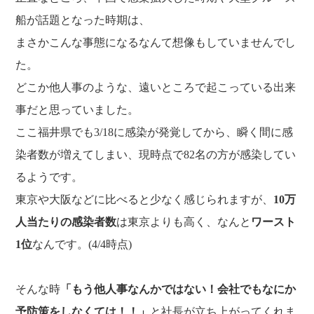
福利厚生
河合 達也
ガイドブックで見るすててこ
船が話題となった時期は、
新卒採用
教育制度
中本 凛
まさかこんな事態になるなんて想像もしていませんでし
経験者採用（キャリア採用）
菊川 亜由美
た。
パート採用
どこか他人事のような、遠いところで起こっている出来
周辺施設のご案内
事だと思っていました。
President greeting
社长致辞及介绍
ここ福井県でも3/18に感染が発覚してから、瞬く間に感
Company Information
染者数が増えてしまい、現時点で82名の方が感染してい
公司概要
Corporate philosophy
るようです。
企业理念
History
東京や大阪などに比べると少なく感じられますが、
10万
沿革
Retail business
人当たりの感染者数
は東京よりも高く、なんと
ワースト
零售业
Private brand products
1位
なんです。(4/4時点)
自有品牌产品
Wholesale
批发的
Seeking new supplier
そんな時
「もう他人事なんかではない！会社でもなにか
募集制造公司
予防策をしなくては！！」
と社長が立ち上がってくれま