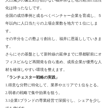
人口減少の歯止めが効かない福井県など地方経済の活性
化は待ったなしです。
全国の成功事例と成るべくベンチャー企業を育成し、５
年以内に人口当たりの上場企業数を地方で１位にしま
す。
その半分をこの塾より創出し、福井に恩返ししていきま
す。
さらにその基盤として新幹線の延伸までに県都駅前にオ
フィスビルなど再開発を自ら進め、成長企業が優秀な人
材を確保しやすい環境を整えます。
「ランチェスター戦略の実践」
1.得意な分野に特化して、業界やエリアで１位をとる。
2.弱者の戦略で集中効果を狙う。
3.1企業1ブランドの専業経営で深掘りし、シェアを少し