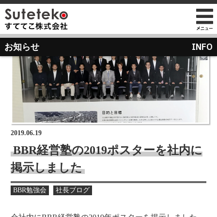
社長プロフィール
INFO
お知らせ
会社情報
会社のこれまでとこれから
店舗のご案内
講演の依頼について
経営方針
経営理念と使命
M&Aのご提案について
通販事業
過去の経営方針
組織図
自社PB製造販売事業
取り組み
沿革
お知らせ
地域向け学生服販売
2019.06.19
メディア掲載
BBR経営塾の2019ポスターを社内に
受賞歴
掲示しました
物流センター建設
AIで見るすててこ
社長ブログ
BBR勉強会
社長ブログ
会社内の風景
受賞で見るすててこ
斉藤 達也
成長寮（社員寮）
数字で見るすててこ