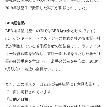
会社内にBBR経営塾の2019年ポスターを掲示しました。
福利厚生
河合 達也
ガイドブックで見るすててこ
2019年は塾生で撮影した写真が掲載されました。
新卒採用
教育制度
中本 凛
———————
経験者採用（キャリア採用）
菊川 亜由美
BBR経営塾
パート採用
BBR経営塾（塾生の間ではBBR勉強会と呼んでます）
周辺施設のご案内
President greeting
は、ゲンキードラッグストアーズ株式会社の藤永賢一社
社长致辞及介绍
Company Information
長が開催している若手経営者の勉強会です。ランチェス
公司概要
Corporate philosophy
ター経営戦略を実践し、東証一部上場を果たした藤永社
企业理念
History
長の経営手腕を学ぼうと、若手経営者を中心に、2019年
沿革
6月現在130名近い会員がいます。
Retail business
零售业
———————
Private brand products
また、このポスターは2/21に福井新聞にも意見広告とし
自有品牌产品
Wholesale
て１面に掲載されています。
批发的
Seeking new supplier
「目的と目標」
募集制造公司