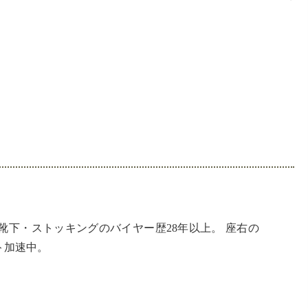
ストをコピペしてください！
下・ストッキングのバイヤー歴28年以上。 座右の
ト加速中。