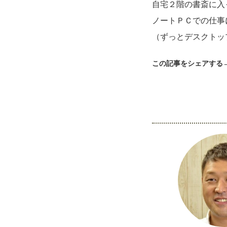
自宅２階の書斎に入
批发的
Seeking new supplier
ノートＰＣでの仕事
募集制造公司
（ずっとデスクトッ
この記事をシェアする