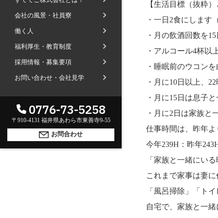
【生活目標（抜粋）
社長ブログ
会社の風景・社員寮
会社内の風景
受賞で見るすててこ
・一日2食にします
働く人
斉藤 達也
成長寮（社員寮）
数字で見るすててこ
・月の飲酒回数を15
福利厚生・教育制度
福利厚生
河合 達也
ガイドブックで見るすててこ
・アルコール4杯以
採用情報・募集要項
新卒採用
教育制度
中本 凛
・睡眠前のウコンを
お問い合わせ・会社見学
経験者採用（キャリア採用）
菊川 亜由美
・月に10日以上、2
パート採用
・月に15日は息子と
海外のお客様へ
GLOBAL
0776-73-5258
周辺施設のご案内
・月に2日は家族と
English
President greeting
〒910-4131 福井県あわら市東善寺9-55
仕事時間は、昨年よ
中文
社长致辞及介绍
Company Information
お問合わせ
今年239H：昨年243
公司概要
Corporate philosophy
「家族と一緒にいる
企业理念
History
これまで家事は妻に
沿革
Retail business
「風呂掃除」「トイ
零售业
Private brand products
自宅で、家族と一緒
自有品牌产品
Wholesale