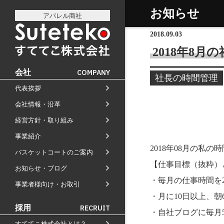
お知らせ
アパレル商社
2018.09.03
2018年8月
会社
COMPANY
社長の時間管理
代表挨拶
社長プロフィール
会社情報・沿革
会社情報
会社のこれまでとこれから
経営方針・取り組み
経営方針
店舗のご案内
講演の依頼について
事業紹介
通販事業
過去の経営方針
経営理念と使命
M&Aのご提案について
2018年08月の私
バスケットコートのご案内
自社PB製造販売事業
取り組み
組織図
【仕事目標（抜粋）
お知らせ・ブログ
お知らせ
地域向け学生服販売
沿革
・毎月の仕事時間を2
事業者様向け・お取引
メディア掲載
・月に10日以上、朝
受賞歴
採用
RECRUIT
・自社ブログに毎月
物流センター建設
すててこ株式会社とは？
AIで見るすててこ