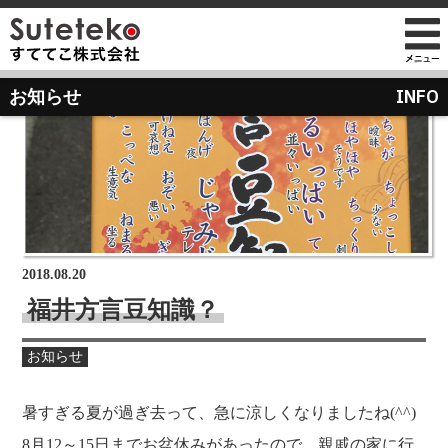
社長プロフィール
INFO
お知らせ
会社情報
会社のこれまでとこれから
店舗のご案内
講演の依頼について
経営方針
経営理念と使命
M&Aのご提案について
通販事業
過去の経営方針
組織図
自社PB製造販売事業
取り組み
沿革
お知らせ
地域向け学生服販売
2018.08.20
メディア掲載
福井方言豆知識？
受賞歴
物流センター建設
お知らせ
AIで見るすててこ
社長ブログ
会社内の風景
受賞で見るすててこ
暑すぎる夏が過ぎ去って、急に涼しくなりましたね(^^)
斉藤 達也
成長寮（社員寮）
数字で見るすててこ
8月12～15日までお盆休みがあったので、親戚の家に行