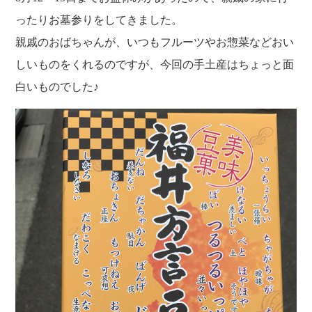
福利厚生
河合 達也
ガイドブックで見るすててこ
ったりお墓参りをしてきました。
新卒採用
教育制度
中本 凛
親戚のおばちゃんが、いつもフルーツやお惣菜などおい
経験者採用（キャリア採用）
菊川 亜由美
しいものをくれるのですが、今回の手土産はちょっと面
パート採用
白いものでした♪
周辺施設のご案内
President greeting
社长致辞及介绍
Company Information
公司概要
Corporate philosophy
企业理念
History
沿革
Retail business
零售业
Private brand products
自有品牌产品
Wholesale
批发的
Seeking new supplier
募集制造公司