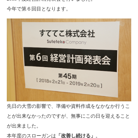
福利厚生
河合 達也
ガイドブックで見るすててこ
今年で第６回目となります。
新卒採用
教育制度
中本 凛
経験者採用（キャリア採用）
菊川 亜由美
パート採用
周辺施設のご案内
President greeting
社长致辞及介绍
Company Information
公司概要
Corporate philosophy
企业理念
History
沿革
Retail business
零售业
Private brand products
先日の大雪の影響で、準備や資料作成をなかなか行うこ
自有品牌产品
Wholesale
とが出来なかったのですが、無事にこの日を迎えること
批发的
Seeking new supplier
が出来ました。
募集制造公司
本年度のスローガンは
「改善し続ける」
。