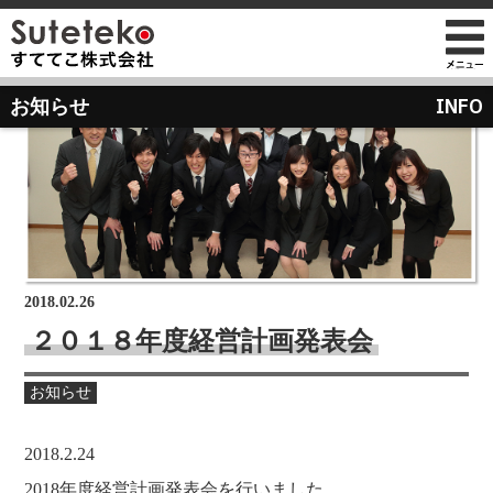
社長プロフィール
INFO
お知らせ
会社情報
会社のこれまでとこれから
店舗のご案内
講演の依頼について
経営方針
経営理念と使命
M&Aのご提案について
通販事業
過去の経営方針
組織図
自社PB製造販売事業
取り組み
沿革
お知らせ
地域向け学生服販売
2018.02.26
メディア掲載
２０１８年度経営計画発表会
受賞歴
物流センター建設
お知らせ
AIで見るすててこ
社長ブログ
会社内の風景
受賞で見るすててこ
2018.2.24
斉藤 達也
成長寮（社員寮）
数字で見るすててこ
2018年度経営計画発表会を行いました。