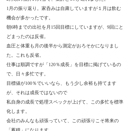
福利厚生
河合 達也
ガイドブックで見るすててこ
1月の振り返り。家呑みは自粛していますが１月は飲む
新卒採用
教育制度
中本 凛
機会が多かったです。
経験者採用（キャリア採用）
菊川 亜由美
朝6時までの出社を月15回目標にしていますが、9回にと
パート採用
どまったのは反省。
周辺施設のご案内
血圧と体重も月の後半から測定がおろそかになりまし
President greeting
社长致辞及介绍
た。これも反省。
Company Information
仕事は順調ですが「120％成長」を目標に掲げているの
公司概要
Corporate philosophy
で、日々多忙です。
企业理念
History
目標値が100％でいいなら、もう少し余裕も持てます
沿革
Retail business
が、それは成長ではないので
零售业
Private brand products
私自身の成長で処理スペックが上げて、この多忙を標準
自有品牌产品
Wholesale
化します。
批发的
Seeking new supplier
会社のみんなも頑張っていて、この頑張りこそ将来の
募集制造公司
「蓄積」になります。