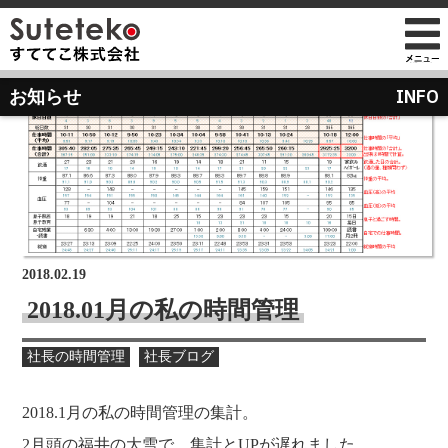
社長プロフィール
INFO
お知らせ
会社情報
会社のこれまでとこれから
店舗のご案内
講演の依頼について
経営方針
経営理念と使命
M&Aのご提案について
通販事業
過去の経営方針
組織図
自社PB製造販売事業
取り組み
沿革
お知らせ
地域向け学生服販売
2018.02.19
メディア掲載
2018.01月の私の時間管理
受賞歴
物流センター建設
社長の時間管理
社長ブログ
AIで見るすててこ
社長ブログ
会社内の風景
受賞で見るすててこ
2018.1月の私の時間管理の集計。
斉藤 達也
成長寮（社員寮）
数字で見るすててこ
2月頭の福井の大雪で、集計とUPが遅れました。