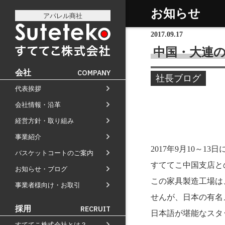
お知らせ
アパレル商社
2017.09.17
中国・大連
会社
COMPANY
社長ブログ
代表挨拶
社長プロフィール
会社情報・沿革
会社情報
会社のこれまでとこれから
経営方針・取り組み
経営方針
店舗のご案内
講演の依頼について
事業紹介
通販事業
過去の経営方針
経営理念と使命
M&Aのご提案について
2017年9月10～13
バスケットコートのご案内
自社PB製造販売事業
取り組み
組織図
すててこ中国支店と
お知らせ・ブログ
お知らせ
地域向け学生服販売
沿革
この家具製造工場は
事業者様向け・お取引
メディア掲載
せんが、日本の有名
受賞歴
採用
RECRUIT
日本語が堪能なスタ
物流センター建設
すててこ株式会社とは？
AIで見るすててこ