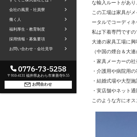
な輸入ルートがあり
社長ブログ
会社の風景・社員寮
会社内の風景
受賞で見るすててこ
この工場は家具がメ
働く人
斉藤 達也
成長寮（社員寮）
数字で見るすててこ
ータルでコーディネ
福利厚生・教育制度
福利厚生
河合 達也
ガイドブックで見るすててこ
私は下着専門ですの
採用情報・募集要項
新卒採用
教育制度
中本 凛
大連の家具工場に興
お問い合わせ・会社見学
経験者採用（キャリア採用）
菊川 亜由美
（中国の煙台＆大連
パート採用
・家具メーカーの社
海外のお客様へ
GLOBAL
0776-73-5258
周辺施設のご案内
・介護用や病院用の
English
President greeting
〒910-4131 福井県あわら市東善寺9-55
・結婚式場や大型施
中文
社长致辞及介绍
Company Information
お問合わせ
・実店舗やネット通
公司概要
Corporate philosophy
このような方にオス
企业理念
History
沿革
Retail business
零售业
Private brand products
自有品牌产品
Wholesale