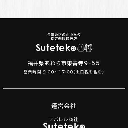
金津地区の小中学校
指定制服取扱店
福井県あわら市東善寺9-55
営業時間 9:00～17:00（土日祝を含む）
運営会社
アパレル商社