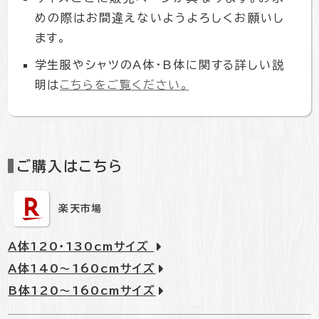
めの際はお間違えないようよろしくお願いし
ます。
学生服やシャツのA体・B体に関する詳しい説
明は
こちらをご覧ください。
ご購入はこちら
楽天市場
A体120・130cmサイズ
A体140～160cmサイズ
B体120～160cmサイズ