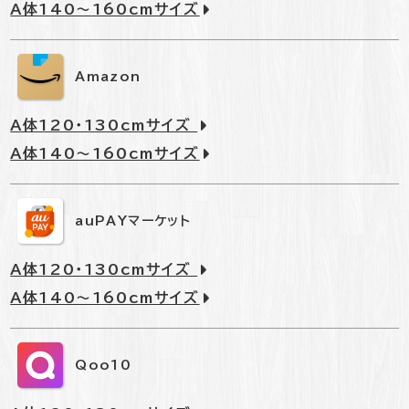
A体140～160cmサイズ
Amazon
A体120・130cmサイズ
A体140～160cmサイズ
auPAYマーケット
A体120・130cmサイズ
A体140～160cmサイズ
Qoo10