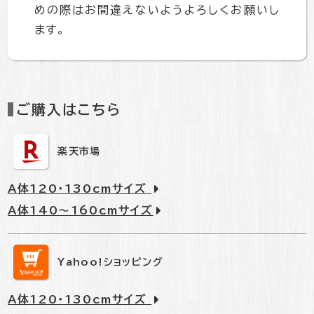
めの際はお間違えないようよろしくお願いし
ます。
ご購入はこちら
楽天市場
A体120・130cmサイズ
A体140～160cmサイズ
Yahoo!ショッピング
A体120・130cmサイズ