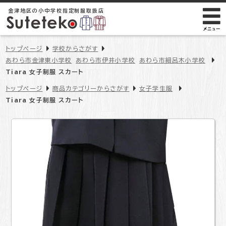
金津地区の小中学校
指定制服取扱店
トップページ
学校からさがす
あわら市金津東小学校
あわら市伊井小学校
あわら市細呂木小学校
Tiara 女子制服 スカート
トップページ
商品カテゴリーからさがす
女子学生服
Tiara 女子制服 スカート